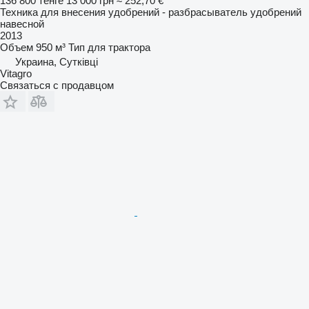
136 800 тенге
13 000 грн
≈ 252,70 €
Техника для внесения удобрений - разбрасыватель удобрений
навесной
2013
Объем
950 м³
Тип
для трактора
Украина, Сутківці
Vitagro
Связаться с продавцом