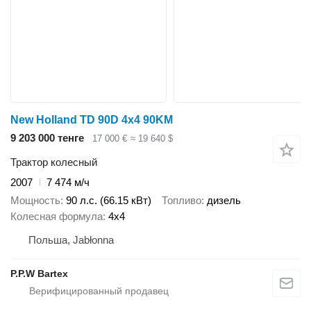
New Holland TD 90D 4x4 90KM
9 203 000 тенге
17 000 €
≈ 19 640 $
Трактор колесный
2007
7 474 м/ч
Мощность
90 л.с. (66.15 кВт)
Топливо
дизель
Колесная формула
4x4
Польша, Jabłonna
P.P.W Bartex