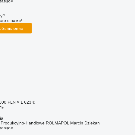
одавцом
ку?
сте с нами!
 объявление
000 PLN
≈ 1 623 €
ль
ia
o Produkcyjno-Handlowe ROLMAPOL Marcin Dziekan
одавцом