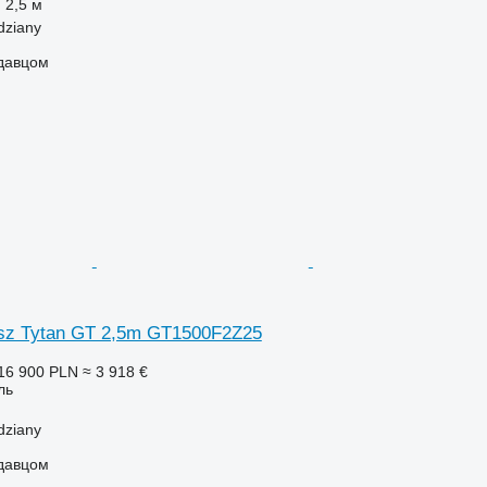
2,5 м
dziany
одавцом
osz Tytan GT 2,5m GT1500F2Z25
16 900 PLN
≈ 3 918 €
ль
dziany
одавцом