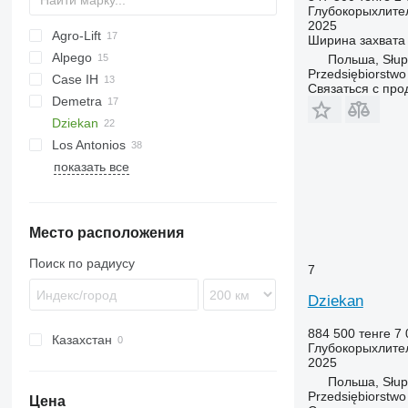
Глубокорыхлите
2025
Agro-Lift
Cultiplow
Ширина захвата
Alpego
Польша, Słup
Przedsiębiorstw
Case IH
Terraland
U-series
Связаться с пр
Demetra
Ecolo Tiger
12M
Ecolo Tiger
Dziekan
120
Los Antonios
140
ST 820
Artiglio
Terrano
Culter
512
Cultimer
Trio
Dolomit
PR
показать все
160
Pinocchio
Tiger
2700
HKK
Grom
G-series
Opus
Woodcracker
АГЧ
ГРС
Фаворит
Место расположения
Поиск по радиусу
7
Dziekan
884 500 тенге
7 
Казахстан
Глубокорыхлите
2025
Польша, Słup
Przedsiębiorstw
Цена