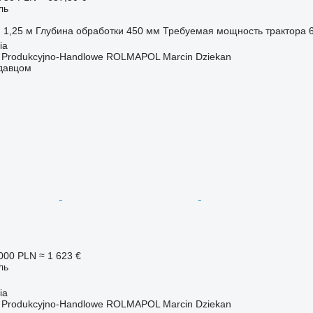
ль
1,25 м
Глубина обработки
450 мм
Требуемая мощность трактора
6
ia
o Produkcyjno-Handlowe ROLMAPOL Marcin Dziekan
одавцом
000 PLN
≈ 1 623 €
ль
ia
o Produkcyjno-Handlowe ROLMAPOL Marcin Dziekan