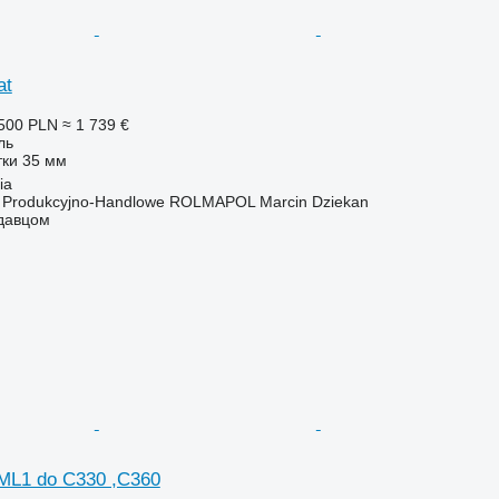
at
500 PLN
≈ 1 739 €
ль
тки
35 мм
ia
o Produkcyjno-Handlowe ROLMAPOL Marcin Dziekan
одавцом
ML1 do C330 ,C360