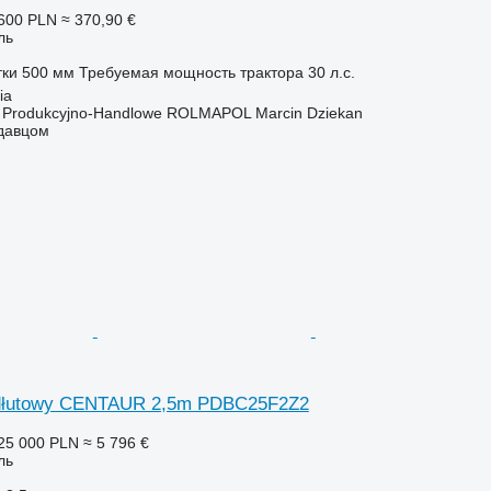
600 PLN
≈ 370,90 €
ль
тки
500 мм
Требуемая мощность трактора
30 л.с.
ia
o Produkcyjno-Handlowe ROLMAPOL Marcin Dziekan
одавцом
 dłutowy CENTAUR 2,5m PDBC25F2Z2
25 000 PLN
≈ 5 796 €
ль