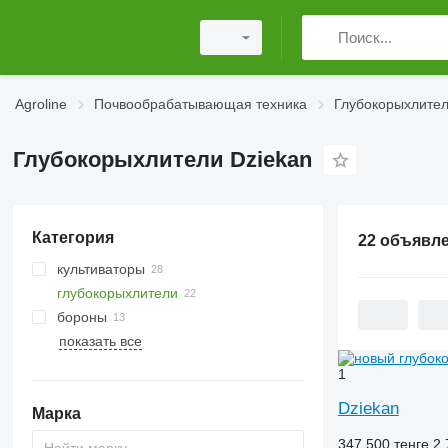
Agroline
Почвообрабатывающая техника
Глубокорыхлите
Глубокорыхлители Dziekan
Категория
22 объявл
культиваторы
глубокорыхлители
бороны
показать все
зубовые бороны
катки-измельчители
дисковые бороны
катки зубчато-кольчатые
1
ротационные бороны
Dziekan
Марка
347 500 тенге
2 