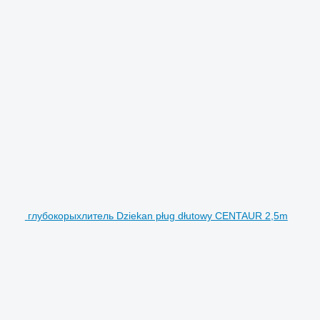
глубокорыхлитель Dziekan pług dłutowy CENTAUR 2,5m