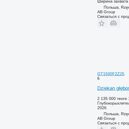
Ширина захвата
Польша, Rzę
AB Group
Связаться с пр
GT1500F2Z25
6
Dziekan głęb
2 135 000 тенге
Глубокорыхлите
2026
Польша, Rzę
AB Group
Связаться с пр