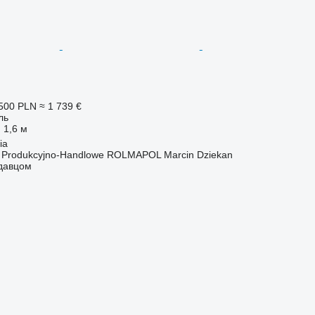
500 PLN
≈ 1 739 €
ль
1,6 м
ia
o Produkcyjno-Handlowe ROLMAPOL Marcin Dziekan
одавцом