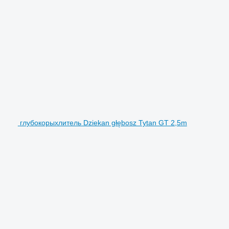
глубокорыхлитель Dziekan głębosz Tytan GT 2,5m