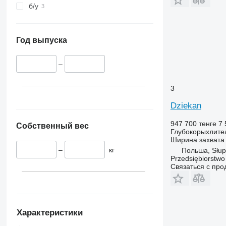
б/у
Год выпуска
–
3
Dziekan
947 700 тенге
7 
Собственный вес
Глубокорыхлите
Ширина захвата
–
кг
Польша, Słup
Przedsiębiorstw
Связаться с пр
Характеристики