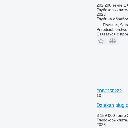
202 200 тенге
1 
Глубокорыхлите
2023
Глубина обрабо
Польша, Słup
Przedsiębiorstw
Связаться с пр
PDBC25F2Z2
10
Dziekan pług
3 159 000 тенге
Глубокорыхлите
2026