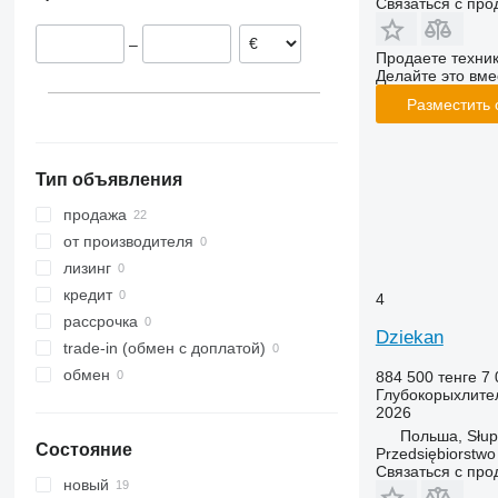
Связаться с пр
–
Продаете техни
Делайте это вме
Разместить
Тип объявления
продажа
от производителя
лизинг
кредит
4
рассрочка
Dziekan
trade-in (обмен с доплатой)
обмен
884 500 тенге
7 
Глубокорыхлите
2026
Польша, Słup
Состояние
Przedsiębiorstw
Связаться с пр
новый