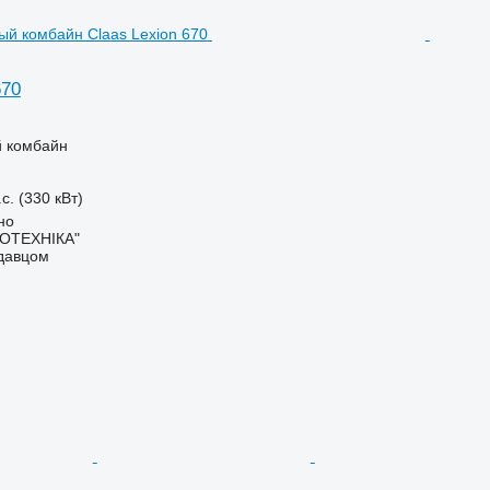
670
 комбайн
с. (330 кВт)
но
РОТЕХНІКА"
одавцом