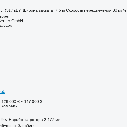
с. (317 кВт)
Ширина захвата
7,5 м
Скорость передвижения
30 км/ч
eppen
 Center GmbH
одавцом
560
е
128 000 €
≈ 147 900 $
 комбайн
9 м
Наработка ротора
2 477 м/ч
лбунов с. Здовбиця