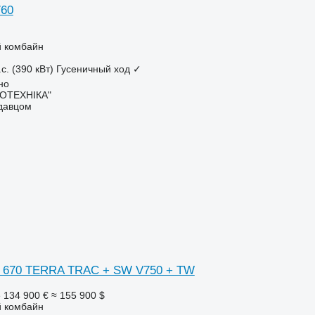
760
 комбайн
с. (390 кВт)
Гусеничный ход
✓
но
РОТЕХНІКА"
одавцом
N 670 TERRA TRAC + SW V750 + TW
е
134 900 €
≈ 155 900 $
 комбайн