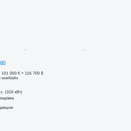
580
е
101 000 €
≈ 116 700 $
 комбайн
с. (316 кВт)
Шкарівка
одавцом