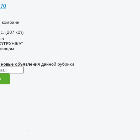
670
 комбайн
с. (287 кВт)
но
РОТЕХНІКА"
одавцом
 новые объявления данной рубрики
я