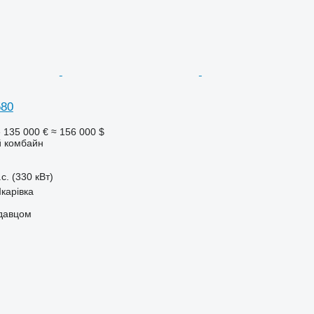
580
е
135 000 €
≈ 156 000 $
 комбайн
с. (330 кВт)
Шкарівка
одавцом