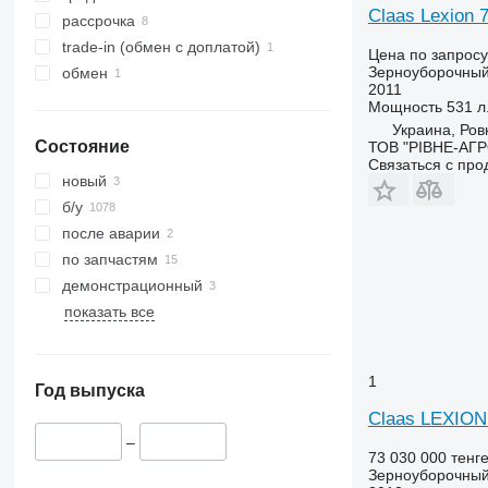
Claas Lexion 
9610
Lexion 6600
рассрочка
9640
Lexion 6700
trade-in (обмен с доплатой)
Цена по запросу
9650
Lexion 6800
Зерноуборочный
обмен
2011
9660
Lexion 7500
Мощность
531 л.
9670 STS
Lexion 7600
Украина, Ров
Состояние
ТОВ "РІВНЕ-АГ
9680
Lexion 7700
Связаться с пр
9700
Lexion 8600
новый
9750
Lexion 8700
б/у
9760 STS
Lexion 8800
после аварии
9770
по запчастям
9780
демонстрационный
9860 STS
показать все
9880
9900
1
C-series
Год выпуска
F-series
Claas LEXIO
H-series
–
73 030 000 тенг
M-series
Зерноуборочный
S-series