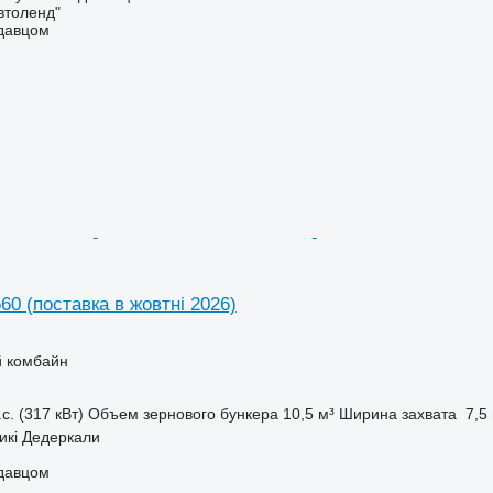
втоленд"
одавцом
560 (поставка в жовтні 2026)
 комбайн
с. (317 кВт)
Объем зернового бункера
10,5 м³
Ширина захвата
7,5
икі Дедеркали
одавцом