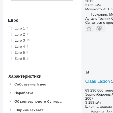
2012
3 635 м/ч
T-series
Мощность
431 л.
W-series
Германия, M
X-series
Agravis Technik
Евро
Связаться с пр
Euro 1
Euro 2
Euro 3
Euro 4
Euro 5
Euro 6
16
Характеристики
Claas Lexion 
Собственный вес
69 290 000 тенг
Наработка
Зерноуборочный
2007
Объем зернового бункера
3 189 м/ч
Ширина захвата
Ширина захвата
Украина, Здо