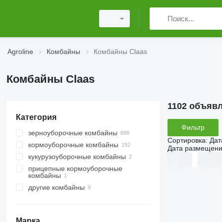
Agroline
Комбайны
Комбайны Claas
Комбайны Claas
1102 объяв
Категория
Фильтр
зерноуборочные комбайны
Сортировка
:
Дат
кормоуборочные комбайны
Дата размещен
кукурузоуборочные комбайны
прицепные кормоуборочные
комбайны
другие комбайны
Марка