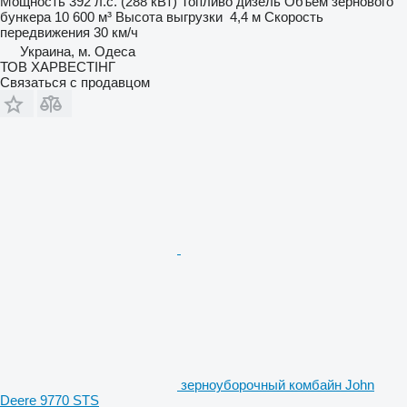
Мощность
392 л.с. (288 кВт)
Топливо
дизель
Объем зернового
бункера
10 600 м³
Высота выгрузки
4,4 м
Скорость
передвижения
30 км/ч
Украина, м. Одеса
ТОВ ХАРВЕСТІНГ
Связаться с продавцом
зерноуборочный комбайн John
Deere 9770 STS