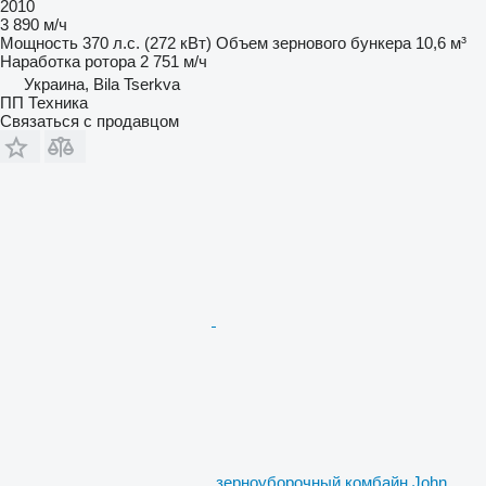
2010
3 890 м/ч
Мощность
370 л.с. (272 кВт)
Объем зернового бункера
10,6 м³
Наработка ротора
2 751 м/ч
Украина, Bila Tserkva
ПП Техника
Связаться с продавцом
зерноуборочный комбайн John