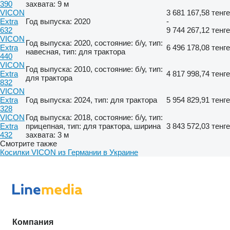
390
захвата: 9 м
VICON
3 681 167,58 тенге
Extra
Год выпуска: 2020
-
632
9 744 267,12 тенге
VICON
Год выпуска: 2020, состояние: б/у, тип:
Extra
6 496 178,08 тенге
навесная, тип: для трактора
440
VICON
Год выпуска: 2010, состояние: б/у, тип:
Extra
4 817 998,74 тенге
для трактора
832
VICON
Extra
Год выпуска: 2024, тип: для трактора
5 954 829,91 тенге
328
VICON
Год выпуска: 2018, состояние: б/у, тип:
Extra
прицепная, тип: для трактора, ширина
3 843 572,03 тенге
432
захвата: 3 м
Смотрите также
Косилки VICON из Германии в Украине
Компания