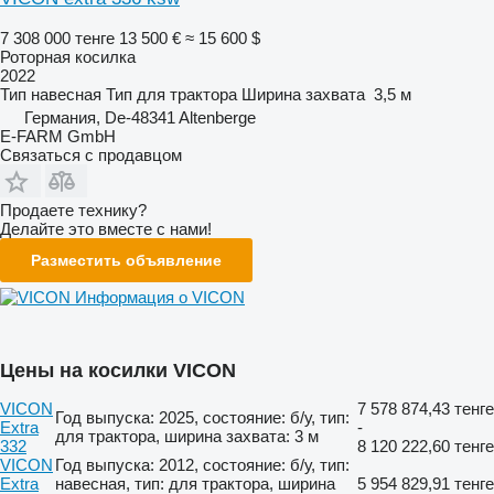
7 308 000 тенге
13 500 €
≈ 15 600 $
Роторная косилка
2022
Тип
навесная
Тип
для трактора
Ширина захвата
3,5 м
Германия, De-48341 Altenberge
E-FARM GmbH
Связаться с продавцом
Продаете технику?
Делайте это вместе с нами!
Разместить объявление
Информация о VICON
Цены на косилки VICON
VICON
7 578 874,43 тенге
Год выпуска: 2025, состояние: б/у, тип:
Extra
-
для трактора, ширина захвата: 3 м
332
8 120 222,60 тенге
VICON
Год выпуска: 2012, состояние: б/у, тип:
Extra
навесная, тип: для трактора, ширина
5 954 829,91 тенге