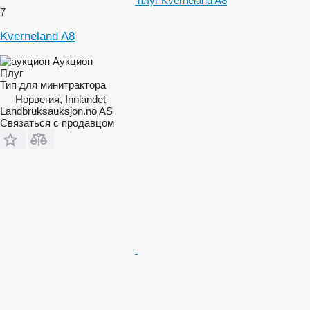
плуг Kverneland A8
7
Kverneland A8
Аукцион
Плуг
Тип
для минитрактора
Норвегия, Innlandet
Landbruksauksjon.no AS
Связаться с продавцом