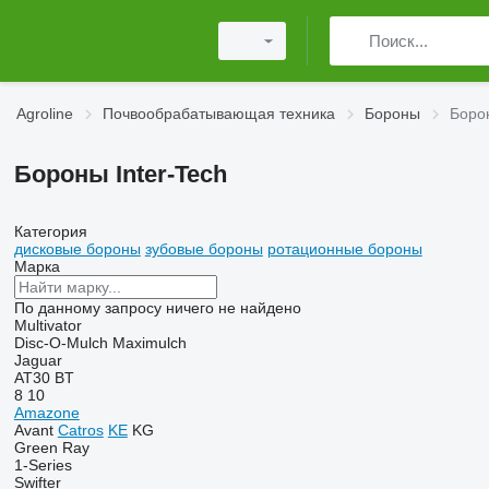
Agroline
Почвообрабатывающая техника
Бороны
Борон
Бороны Inter-Tech
Категория
дисковые бороны
зубовые бороны
ротационные бороны
Марка
По данному запросу ничего не найдено
Multivator
Disc-O-Mulch
Maximulch
Jaguar
AT30
BT
8
10
Amazone
Avant
Catros
KE
KG
Green Ray
1-Series
Swifter