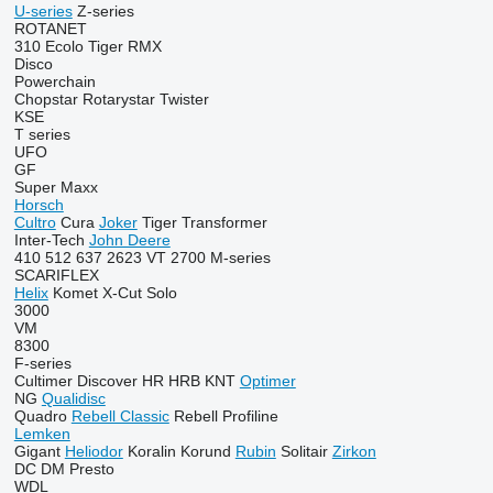
U-series
Z-series
ROTANET
310
Ecolo Tiger
RMX
Disco
Powerchain
Chopstar
Rotarystar
Twister
KSE
T series
UFO
GF
Super Maxx
Horsch
Cultro
Cura
Joker
Tiger
Transformer
Inter-Tech
John Deere
410
512
637
2623 VT
2700
M-series
SCARIFLEX
Helix
Komet
X-Cut Solo
3000
VM
8300
F-series
Cultimer
Discover
HR
HRB
KNT
Optimer
NG
Qualidisc
Quadro
Rebell Classic
Rebell Profiline
Lemken
Gigant
Heliodor
Koralin
Korund
Rubin
Solitair
Zirkon
DC
DM
Presto
WDL