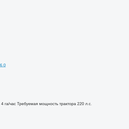
6.0
4 га/час
Требуемая мощность трактора
220 л.с.