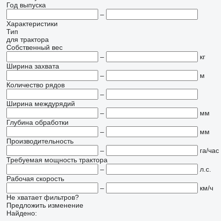
Год выпуска
–
Характеристики
Тип
для трактора
Собственный вес
–
кг
Ширина захвата
–
м
Количество рядов
–
Ширина междурядий
–
мм
Глубина обработки
–
мм
Производительность
–
га/час
Требуемая мощность трактора
–
л.с.
Рабочая скорость
–
км/ч
Не хватает фильтров?
Предложить изменение
Найдено: