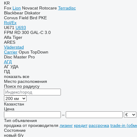
KR
Fox
Lion
Novacat
Rotocare
Terradisc
Blackbear
Diskator
Corvus
Field Bird
PKE
Rol/Ex
U671
U693
FPM RD 300
GAL-C 3.0
Alfa
Tiger
ARES
Väderstad
Carrier
Opus
TopDown
Disc Master Pro
АГД
АГ
УДА
ПД
показать все
Место расположения
Поиск по радиусу
Казахстан
Цена
–
Тип объявления
продажа
от производителя
лизинг
кредит
рассрочка
trade-in (об
Состояние
новый
б/у