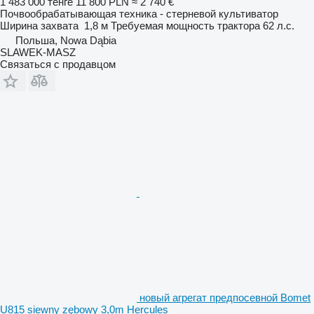
1 483 000 тенге
11 800 PLN
≈ 2 740 €
Почвообрабатывающая техника - стерневой культиватор
Ширина захвата
1,8 м
Требуемая мощность трактора
62 л.с.
Польша, Nowa Dąbia
SLAWEK-MASZ
Связаться с продавцом
новый агрегат предпосевной Bomet
U815 siewny zębowy 3,0m Hercules