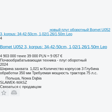
новый плуг оборотный Bomet U052
3, korpus: 34-42-50cm, 1,02/1,26/1,50m Leo
4
Bomet U052 3, korpus: 34-42-50cm, 1,02/1,26/1,50m Leo
4 903 000 тенге
39 000 PLN
≈ 9 057 €
Почвообрабатывающая техника - плуг оборотный
2024
Ширина захвата
1,021 м
Количество корпусов
3
Глубина
обработки
350 мм
Требуемая мощность трактора
75 л.с.
Польша, Nowa Dąbia
SLAWEK-MASZ
Связаться с продавцом