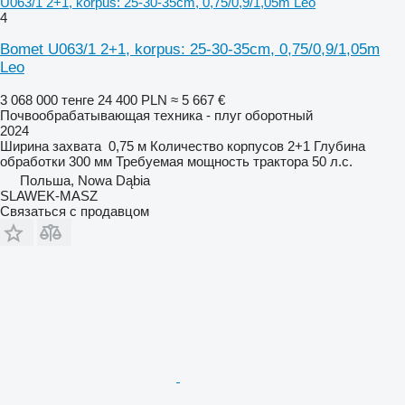
U063/1 2+1, korpus: 25-30-35cm, 0,75/0,9/1,05m Leo
4
Bomet U063/1 2+1, korpus: 25-30-35cm, 0,75/0,9/1,05m
Leo
3 068 000 тенге
24 400 PLN
≈ 5 667 €
Почвообрабатывающая техника - плуг оборотный
2024
Ширина захвата
0,75 м
Количество корпусов
2+1
Глубина
обработки
300 мм
Требуемая мощность трактора
50 л.с.
Польша, Nowa Dąbia
SLAWEK-MASZ
Связаться с продавцом