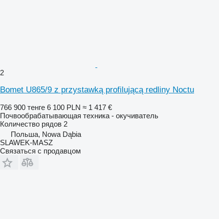
2
Bomet U865/9 z przystawką profilującą redliny Noctu
766 900 тенге
6 100 PLN
≈ 1 417 €
Почвообрабатывающая техника - окучиватель
Количество рядов
2
Польша, Nowa Dąbia
SLAWEK-MASZ
Связаться с продавцом