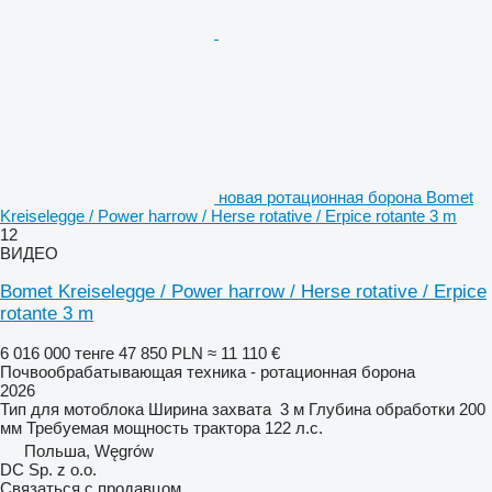
новая ротационная борона Bomet
Kreiselegge / Power harrow / Herse rotative / Erpice rotante 3 m
12
ВИДЕО
Bomet Kreiselegge / Power harrow / Herse rotative / Erpice
rotante 3 m
6 016 000 тенге
47 850 PLN
≈ 11 110 €
Почвообрабатывающая техника - ротационная борона
2026
Тип
для мотоблока
Ширина захвата
3 м
Глубина обработки
200
мм
Требуемая мощность трактора
122 л.с.
Польша, Węgrów
DC Sp. z o.o.
Связаться с продавцом