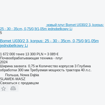
новый плуг Bomet U030/2 3, korpus:
25 - 30 - 35cm, 0,75/0,9/1,05m jednobelkowy Li
5
Bomet U030/2 3, korpus: 25 - 30 - 35cm, 0,75/0,9/1,05m
jednobelkowy Li
1 672 000 тенге
13 300 PLN
≈ 3 089 €
Почвообрабатывающая техника - плуг
2024
Ширина захвата
0,75 м
Количество корпусов
3
Глубина
обработки
300 мм
Требуемая мощность трактора
40 л.с.
Польша, Nowa Dąbia
SLAWEK-MASZ
Связаться с продавцом