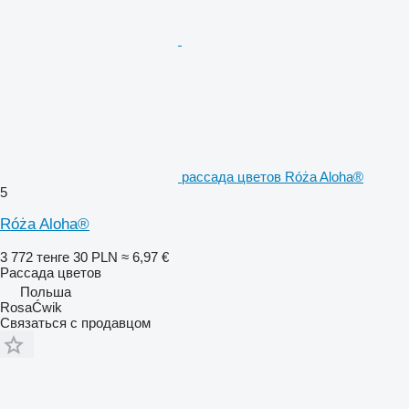
рассада цветов Róża Aloha®
5
Róża Aloha®
3 772 тенге
30 PLN
≈ 6,97 €
Рассада цветов
Польша
RosaĆwik
Связаться с продавцом