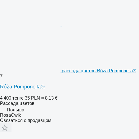
рассада цветов Róża Pomponella®
7
Róża Pomponella®
4 400 тенге
35 PLN
≈ 8,13 €
Рассада цветов
Польша
RosaĆwik
Связаться с продавцом