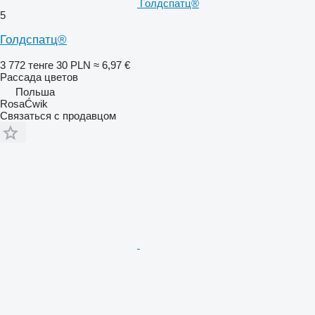
Голдспатц®
5
Голдспатц®
3 772 тенге
30 PLN
≈ 6,97 €
Рассада цветов
Польша
RosaĆwik
Связаться с продавцом