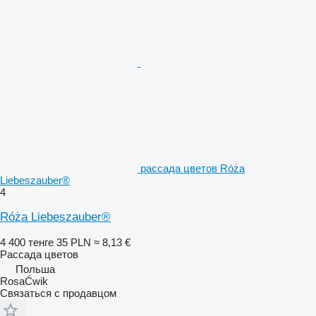
рассада цветов Róża
Liebeszauber®
4
Róża Liebeszauber®
4 400 тенге
35 PLN
≈ 8,13 €
Рассада цветов
Польша
RosaĆwik
Связаться с продавцом