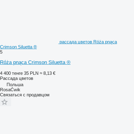
рассада цветов Róża pnąca
Crimson Siluetta ®
5
Róża pnąca Crimson Siluetta ®
4 400 тенге
35 PLN
≈ 8,13 €
Рассада цветов
Польша
RosaĆwik
Связаться с продавцом