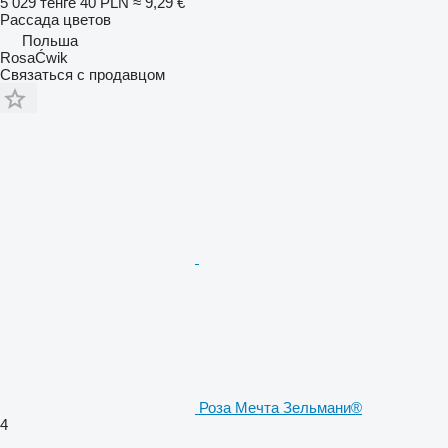
5 029 тенге
40 PLN
≈ 9,29 €
Рассада цветов
Польша
RosaĆwik
Связаться с продавцом
Роза Мечта Зельмани®
4