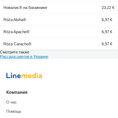
Новалис® на багажнике
23,22 €
Róża Aloha®
6,97 €
Róża Apache®
6,97 €
Róża Caracho®
6,97 €
Смотрите также
Рассада цветов в Украине
Компания
О нас
Помощь