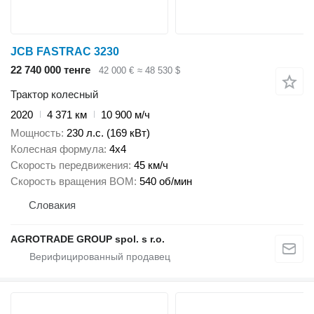
JCB FASTRAC 3230
22 740 000 тенге
42 000 €
≈ 48 530 $
Трактор колесный
2020
4 371 км
10 900 м/ч
Мощность
230 л.с. (169 кВт)
Колесная формула
4x4
Скорость передвижения
45 км/ч
Скорость вращения ВОМ
540 об/мин
Словакия
AGROTRADE GROUP spol. s r.o.