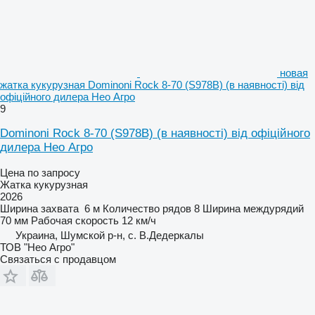
новая
жатка кукурузная Dominoni Rock 8-70 (S978B) (в наявності) від
офіційного дилера Нео Агро
9
Dominoni Rock 8-70 (S978B) (в наявності) від офіційного
дилера Нео Агро
Цена по запросу
Жатка кукурузная
2026
Ширина захвата
6 м
Количество рядов
8
Ширина междурядий
70 мм
Рабочая скорость
12 км/ч
Украина, Шумской р-н, с. В.Дедеркалы
ТОВ "Нео Агро"
Связаться с продавцом