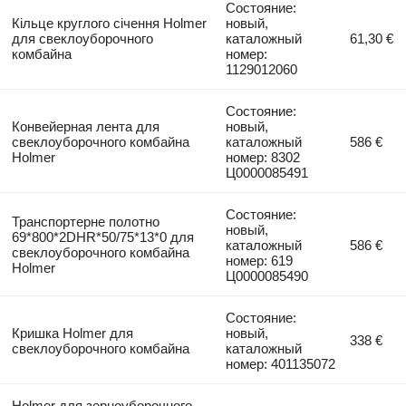
Состояние:
Кільце круглого січення Holmer
новый,
для свеклоуборочного
каталожный
61,30 €
комбайна
номер:
1129012060
Состояние:
Конвейерная лента для
новый,
свеклоуборочного комбайна
каталожный
586 €
Holmer
номер: 8302
Ц0000085491
Состояние:
Транспортерне полотно
новый,
69*800*2DHR*50/75*13*0 для
каталожный
586 €
свеклоуборочного комбайна
номер: 619
Holmer
Ц0000085490
Состояние:
Кришка Holmer для
новый,
338 €
свеклоуборочного комбайна
каталожный
номер: 401135072
Holmer для зерноуборочного