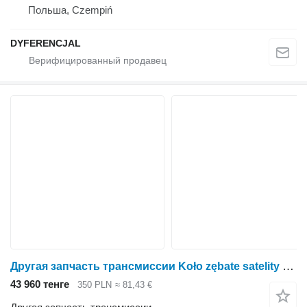
Польша, Czempiń
DYFERENCJAL
Другая запчасть трансмиссии Koło zębate satelity для зерноуборочного комбайна Holmer
43 960 тенге
350 PLN
≈ 81,43 €