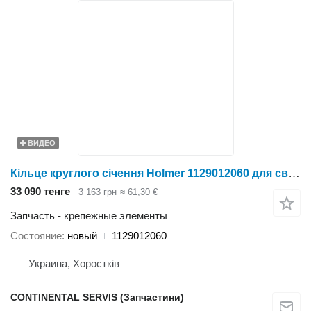
ВИДЕО
Кільце круглого січення Holmer 1129012060 для свеклоуборочного комбайна
33 090 тенге
3 163 грн
≈ 61,30 €
Запчасть - крепежные элементы
Состояние
новый
1129012060
Украина, Хоростків
CONTINENTAL SERVIS (Запчастини)