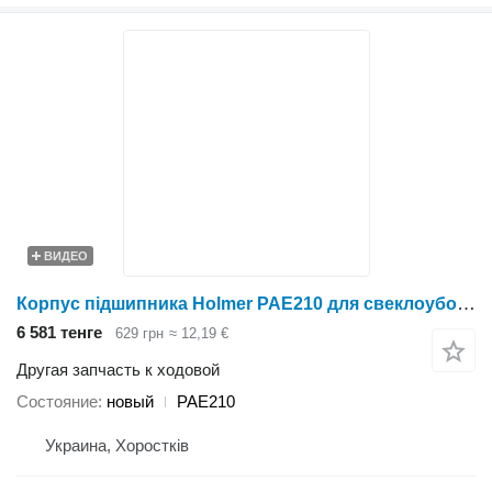
ВИДЕО
Корпус підшипника Holmer PAE210 для свеклоуборочного комбайна
6 581 тенге
629 грн
≈ 12,19 €
Другая запчасть к ходовой
Состояние
новый
PAE210
Украина, Хоростків