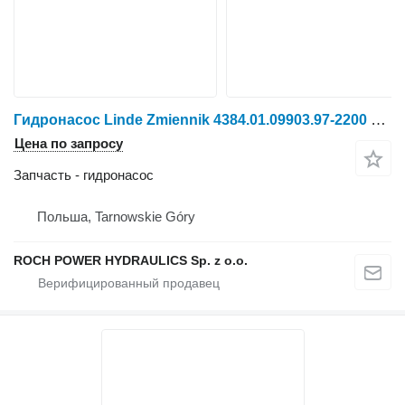
Гидронасос Linde Zmiennik 4384.01.09903.97-2200 + BPV100-01L+ SNP3/38S + SNP3/26+ для свеклоуборочного комбайна Holmer TERRA DOS T3
Цена по запросу
Запчасть - гидронасос
Польша, Tarnowskie Góry
ROCH POWER HYDRAULICS Sp. z o.o.