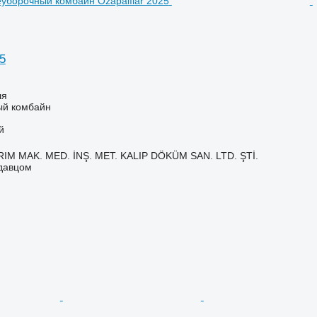
5
ля
ый комбайн
й
IM MAK. MED. İNŞ. MET. KALIP DÖKÜM SAN. LTD. ŞTİ.
одавцом