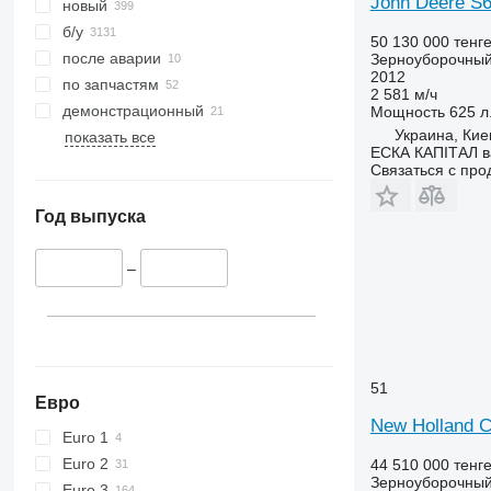
John Deere S
новый
9770
б/у
50 130 000 тенг
9780
после аварии
Зерноуборочный
2012
9860 STS
по запчастям
2 581 м/ч
9880
демонстрационный
Мощность
625 л.
9900
Украина, Кие
показать все
ЕСКА КАПІТАЛ ва
C-series
Связаться с пр
F-series
H-series
Год выпуска
M-series
S-series
–
T-series
W-series
X-series
51
Евро
New Holland 
Euro 1
Euro 2
44 510 000 тенг
Зерноуборочный
Euro 3