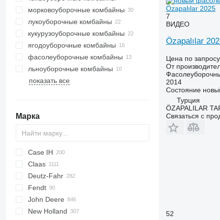
Özapalılar 2025
морковоуборочные комбайны
7
лукоуборочные комбайны
ВИДЕО
кукурузоуборочные комбайны
Özapalılar 202
ягодоуборочные комбайны
фасолеуборочные комбайны
Цена по запросу
От производите
льноуборочные комбайны
Фасолеуборочн
показать все
2014
Состояние
новы
Турция
ÖZAPALILAR TAR
Связаться с пр
Марка
Case IH
CM
Spartan
Claas
T
1680
560R
Deutz-Fahr
2188
740
Avero
9100
Fendt
2388
Lexion
C-series
M series
D-series
John Deere
5088
Commandor
TopLiner
Ideal
E series
RL
EVO
TV
New Holland
5130
Dominator
Katana
SF
MAXTRON
Terra
550
AMT
MC
310
34
Vario
52