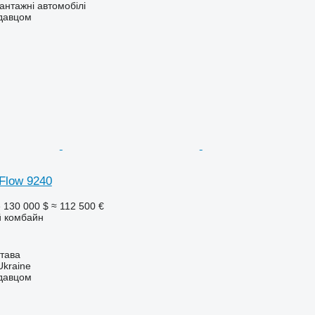
нтажні автомобілі
одавцом
-Flow 9240
е
130 000 $
≈ 112 500 €
 комбайн
тава
Ukraine
одавцом