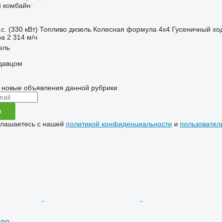
 комбайн
с. (330 кВт)
Топливо
дизель
Колесная формула
4x4
Гусеничный хо
ра
2 314 м/ч
ель
одавцом
 новые объявления данной рубрики
я
глашаетесь с нашей
политикой конфиденциальности
и
пользовател