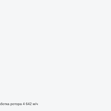
ботка ротора
4 642 м/ч