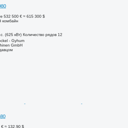
980
ге
532 500 €
≈ 615 300 $
й комбайн
с. (625 кВт)
Количество рядов
12
ckel - Gyhum
chinen GmbH
одавцом
580
 €
≈ 132,90 $