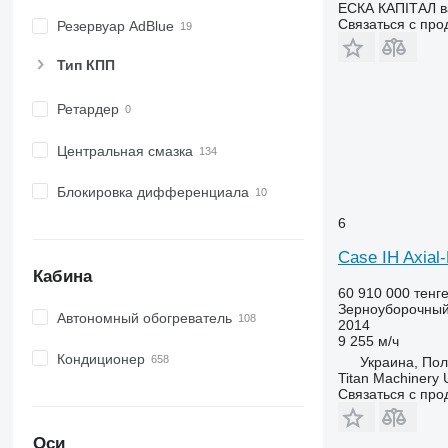
ЕСКА КАПІТАЛ ва
Связаться с пр
Резервуар AdBlue
Тип КПП
Ретардер
Центральная смазка
Блокировка дифференциала
6
Case IH Axial
Кабина
60 910 000 тенг
Зерноуборочный
Автономный обогреватель
2014
9 255 м/ч
Кондиционер
Украина, Пол
Titan Machinery 
Связаться с пр
Оси