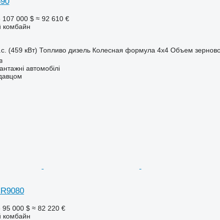
690
е
107 000 $
≈ 92 610 €
 комбайн
с. (459 кВт)
Топливо
дизель
Колесная формула
4x4
Объем зерново
в
нтажні автомобілі
одавцом
CR9080
е
95 000 $
≈ 82 220 €
 комбайн