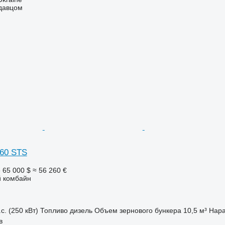
одавцом
760 STS
е
65 000 $
≈ 56 260 €
 комбайн
с. (250 кВт)
Топливо
дизель
Объем зернового бункера
10,5 м³
Нара
в