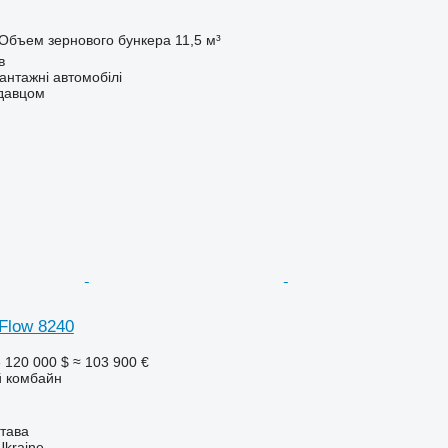
Объем зернового бункера
11,5 м³
в
нтажні автомобілі
одавцом
-Flow 8240
е
120 000 $
≈ 103 900 €
 комбайн
тава
Ukraine