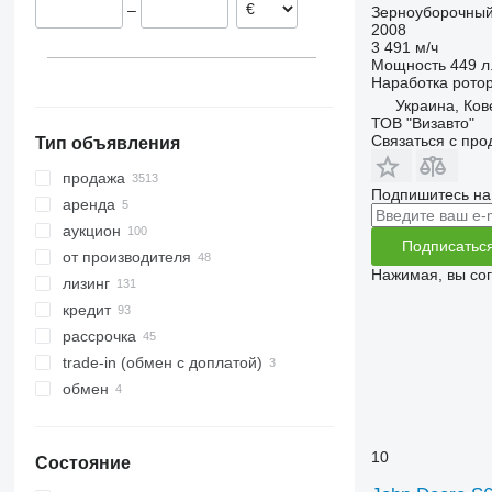
–
Зерноуборочный
7780
Венгрия
Колумбия
2008
8100
показать все
Австралия
3 491 м/ч
Мощность
449 л.
8200
Наработка рото
8300
Украина, Ков
8400
ТОВ "Визавто"
Связаться с пр
Тип объявления
8500
8600
продажа
Подпишитесь на
9500
аренда
9560
аукцион
Подписатьс
9600
от производителя
Нажимая, вы со
9610
лизинг
9640
кредит
9650
рассрочка
9660
trade-in (обмен с доплатой)
9670 STS
обмен
9680
9700
10
Состояние
9750
9760 STS