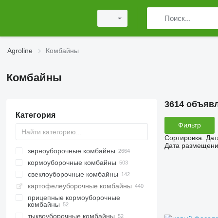
Agroline
Комбайны
Комбайны
3614 объяв
Категория
Фильтр
Сортировка
:
Дат
Дата размещен
зерноуборочные комбайны
кормоуборочные комбайны
свеклоуборочные комбайны
картофелеуборочные комбайны
прицепные кормоуборочные
комбайны
тыквоуборочные комбайны